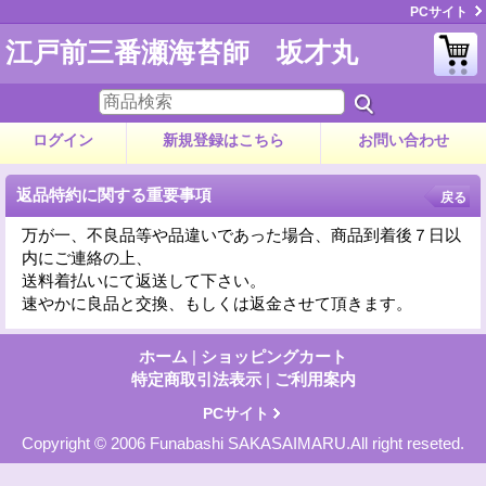
PCサイト
江戸前三番瀬海苔師 坂才丸
ログイン
新規登録はこちら
お問い合わせ
返品特約に関する重要事項
戻る
万が一、不良品等や品違いであった場合、商品到着後７日以
内にご連絡の上、
送料着払いにて返送して下さい。
速やかに良品と交換、もしくは返金させて頂きます。
ホーム
|
ショッピングカート
特定商取引法表示
|
ご利用案内
PCサイト
Copyright © 2006 Funabashi SAKASAIMARU.All right reseted.