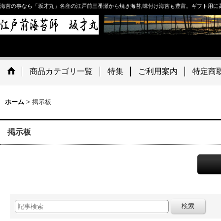
海苔の事なら「坂才丸」名産の江戸前三番瀬から焼き海苔,味付け海苔も豊富。ギフト用に
商品カテゴリ一覧
特集
ご利用案内
特定商
ホーム
>
掲示板
掲示板