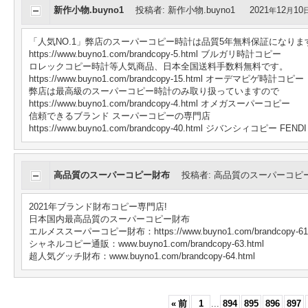
新作小物.buyno1
投稿者
:
新作小物.buyno1
2021
12
10
年
月
「人気NO.1」弊店のスーパーコピー時計は品質5年無料保証になりま
https://www.buyno1.com/brandcopy-5.html ブルガリ時計コピー
ロレックコピー時計等人気商品、日本全国送料手数料無料です。
https://www.buyno1.com/brandcopy-15.html オーデマピゲ時計コピー
弊店は最高級のスーパーコピー時計のみ取り扱っていますので
https://www.buyno1.com/brandcopy-4.html オメガスーパーコピー
信頼できるブランド スーパーコピーの専門店
https://www.buyno1.com/brandcopy-40.html ジバンシィコピー FEND
高品質のスーパーコピー財布
投稿者
:
高品質のスーパーコピ
2021年ブランド財布コピー専門店!
日本国内最高品質のスーパーコピー財布
エルメススーパーコピー財布：https://www.buyno1.com/brandcopy-61.
シャネルコピー通販：www.buyno1.com/brandcopy-63.html
超人気グッチ財布：www.buyno1.com/brandcopy-64.html
«
前
1
...
894
895
896
897