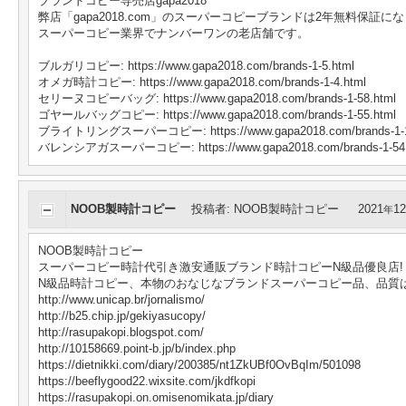
ブランドコピー専売店gapa2018
弊店「gapa2018.com」のスーパーコピーブランドは2年無料保証に
スーパーコピー業界でナンバーワンの老店舗です。
ブルガリコピー: https://www.gapa2018.com/brands-1-5.html
オメガ時計コピー: https://www.gapa2018.com/brands-1-4.html
セリーヌコピーバッグ: https://www.gapa2018.com/brands-1-58.html
ゴヤールバッグコピー: https://www.gapa2018.com/brands-1-55.html
ブライトリングスーパーコピー: https://www.gapa2018.com/brands-1-1
バレンシアガスーパーコピー: https://www.gapa2018.com/brands-1-54.
NOOB製時計コピー
投稿者
:
NOOB製時計コピー
2021
12
年
NOOB製時計コピー
スーパーコピー時計代引き激安通販ブランド時計コピーN級品優良店!
N級品時計コピー、本物のおなじなブランドスーパーコピー品、品質
http://www.unicap.br/jornalismo/
http://b25.chip.jp/gekiyasucopy/
http://rasupakopi.blogspot.com/
http://10158669.point-b.jp/b/index.php
https://dietnikki.com/diary/200385/nt1ZkUBf0OvBqIm/501098
https://beeflygood22.wixsite.com/jkdfkopi
https://rasupakopi.on.omisenomikata.jp/diary