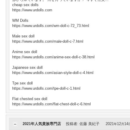
cheap sex dolls
https://www.urdolls.com
WM Dolls
https://www.urdolls.com/wm-doll-c-72_73.html
Male sex doll
https://www.urdolls.com/male-doll-c-7.html
Anime sex doll
https://www.urdolls.com/anime-sex-doll-c-38.html
Japanese sex doll
https://www.urdolls.com/asian-style-doll-c-4.html
Tpe sex doll
https://www.urdolls.com/tpe-doll-c-1.html
Flat chested sex doll
https://www.urdolls.com/flat-chest-doll-c-6.html
2021年人気貴族専門店
投稿者
:
佐藤 美紀子
2021
12
14
年
月