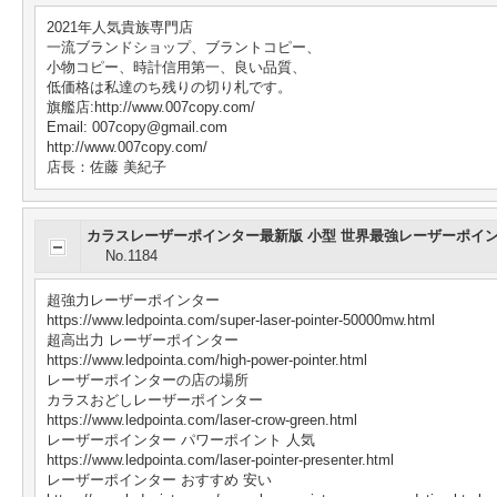
2021年人気貴族専門店
一流ブランドショップ、ブラントコピー、
小物コピー、時計信用第一、良い品質、
低価格は私達のち残りの切り札です。
旗艦店:http://www.007copy.com/
Email: 007copy@gmail.com
http://www.007copy.com/
店長：佐藤 美紀子
カラスレーザーポインター最新版 小型 世界最強レーザーポインタ
No.1184
超強力レーザーポインター
https://www.ledpointa.com/super-laser-pointer-50000mw.html
超高出力 レーザーポインター
https://www.ledpointa.com/high-power-pointer.html
レーザーポインターの店の場所
カラスおどしレーザーポインター
https://www.ledpointa.com/laser-crow-green.html
レーザーポインター パワーポイント 人気
https://www.ledpointa.com/laser-pointer-presenter.html
レーザーポインター おすすめ 安い