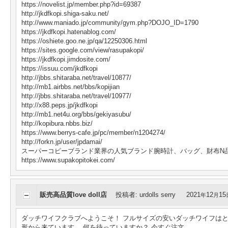
https://novelist.jp/member.php?id=69387
http://jkdfkopi.shiga-saku.net/
http://www.maniado.jp/community/gym.php?DOJO_ID=1790
https://jkdfkopi.hatenablog.com/
https://oshiete.goo.ne.jp/qa/12250306.html
https://sites.google.com/view/rasupakopi/
https://jkdfkopi.jimdosite.com/
https://issuu.com/jkdfkopi
http://jbbs.shitaraba.net/travel/10877/
http://mb1.airbbs.net/bbs/kopijian
http://jbbs.shitaraba.net/travel/10977/
http://x88.peps.jp/jkdfkopi
http://mb1.net4u.org/bbs/gekiyasubu/
http://kopibura.nbbs.biz/
https://www.berrys-cafe.jp/pc/member/n1204274/
http://forkn.jp/user/jpdamai/
スーパーコピーブランド業界の人気ブランド腕時計、バッグ、財布N
https://www.supakopitokei.com/
販売高品質love doll店
投稿者
:
urdolls serry
2021
12
15
年
月
ダッチワイフクラブへようこそ！ フルサイズの安いダッチワイフはと
形から来ています。 何を待っていますか？ 今すぐ注文...