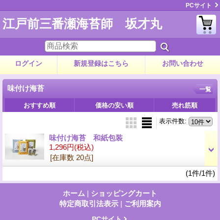
PCサイト
江戸前三番瀬海苔師 坂才丸
ログイン
新規登録はこちら
お問い合わせ
味付け海苔
一覧
おすすめ順
価格の安い順
売れ筋順
表示件数
:
味付け海苔 和紙包装
1,296円
(税込)
[在庫数 20点]
(1件/1件)
ホーム
|
ショッピングカート
特定商取引法表示
|
ご利用案内
PCサイト