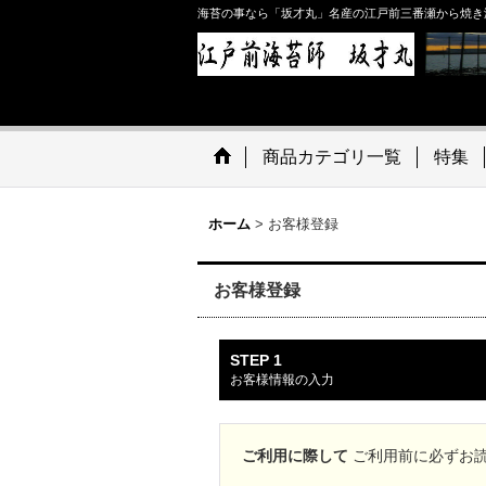
海苔の事なら「坂才丸」名産の江戸前三番瀬から焼き
商品カテゴリ一覧
特集
ホーム
>
お客様登録
お客様登録
STEP 1
お客様情報の入力
ご利用に際して
ご利用前に必ずお