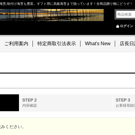
海苔,味付け海苔も豊富。ギフト用に高級海苔まで揃っています！全商品贈り物にどうぞ！
ログイン
ご利用案内
特定商取引法表示
What's New
店長日
STEP 2
STEP 3
内容確認
お客様登録
読みください。