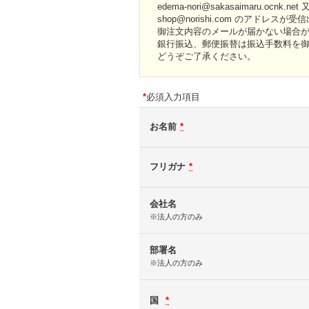
edema-nori@sakasaimaru.ocnk.net
shop@norishi.com のアドレ
御注文内容のメールが届かない場合
銀行振込、郵便振替は振込手数料を
どうぞご了承ください。
*
必須入力項目
お名前
*
フリガナ
*
会社名
※法人の方のみ
部署名
※法人の方のみ
国
*