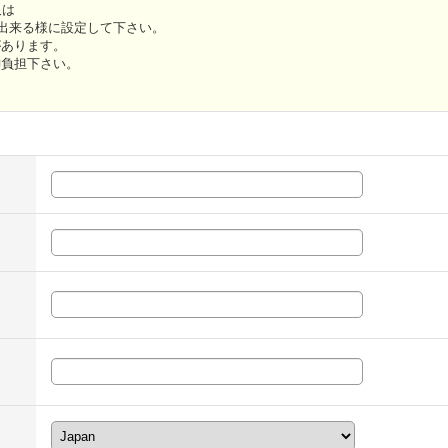
 又は
スが受信出来る様に設定して下さい。
があります。
御負担下さい。