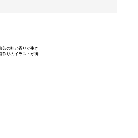
海苔の味と香りが生き
苔作りのイラストが御