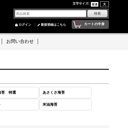
文字サイズ
:
0
カートの中身
ログイン
新規登録はこちら
お問い合わせ
海苔 特選
あさくさ海苔
ト
米油海苔