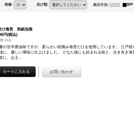
画像
:
並び順
:
表示方法
:
付け海苔 和紙包装
296円
(税込)
数 20点
番の甘辛醤油味ですが、柔らかい初摘み海苔だけを使用しています。 江戸前
様に、優しい薄味に仕上げました。 どなた様にも好まれる味と、古き良き海
答に、お土…