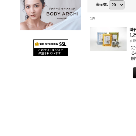
表示数
:
1
件
味
1,
在庫
定
る
贈