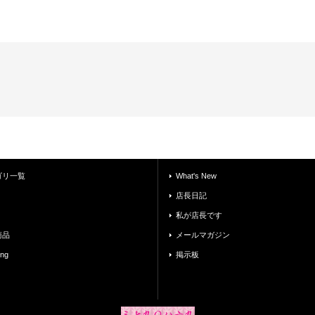
ゴリ一覧
What's New
店長日記
私が店長です
商品
メールマガジン
ing
掲示板