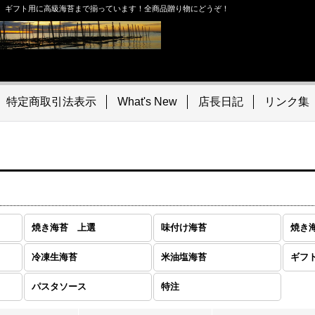
。ギフト用に高級海苔まで揃っています！全商品贈り物にどうぞ！
特定商取引法表示
What's New
店長日記
リンク集
焼き海苔 上選
味付け海苔
焼き
冷凍生海苔
米油塩海苔
ギフ
パスタソース
特注