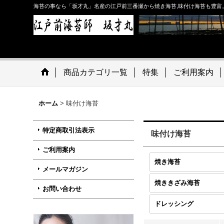
海苔の事なら「坂才丸」名産の江戸前三番瀬から焼き海苔,味付け海苔も豊富
商品カテゴリ一覧
特集
ご利用案内
ホーム
>
味付け海苔
特定商取引法表示
味付け海苔
ご利用案内
焼き海苔
メールマガジン
焼ききざみ海苔
お問い合わせ
ドレッシング