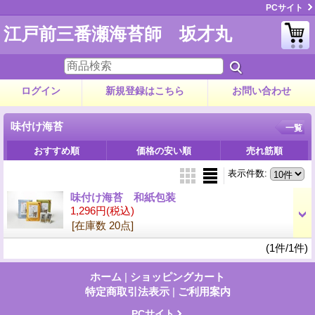
PCサイト
江戸前三番瀬海苔師 坂才丸
ログイン
新規登録はこちら
お問い合わせ
味付け海苔
一覧
おすすめ順
価格の安い順
売れ筋順
表示件数
:
味付け海苔 和紙包装
1,296円
(税込)
[在庫数 20点]
(1件/1件)
ホーム
|
ショッピングカート
特定商取引法表示
|
ご利用案内
PCサイト