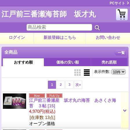
PCサイト
江戸前三番瀬海苔師 坂才丸
ログイン
新規登録はこちら
お問い合わせ
全商品
一覧
おすすめ順
価格の安い順
売れ筋順
表示件数
:
1
2
3
次
»
江戸前三番瀬産 坂才丸の海苔 あさくさ海
苔 ３帖
[15]
4,970円
(税込)
[在庫数 13点]
オープン価格