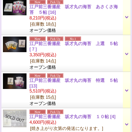
江戸前三番瀬産 坂才丸の海苔 あさくさ海
苔 ５帖
[16]
8,210円
(税込)
[在庫数 18点]
オープン価格
江戸前三番瀬産 坂才丸の海苔 上選 ５帖
[７]
3,350円
(税込)
[在庫数 14点]
オープン価格
江戸前三番瀬産 坂才丸の海苔 特選 ５帖
[13]
5,510円
(税込)
[在庫数 15点]
オープン価格
江戸前三番瀬産 坂才丸の海苔 １０帖
[4]
4,600円
(税込)
[焼き上がり次第の発送になります。]