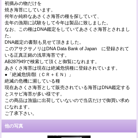
初摘みの物だけを
焼き海苔にしています。
何年か純粋なあさくさ海苔の種を探していて、
去年の漁期に試験をして今年は製品に致しました。
なお、この種はDNA鑑定をしていてあさくさ海苔とされまし
た。
DNA鑑定の書類も見せて頂きました。
このアサクサノリはDNA Data Bank of Japan に登録されて
いる正真正銘の浅草海苔です。
AB287949で検索して頂くと御覧になれます。
あさくさ海苔は現在は絶滅危惧種に登録されています。
●「絶滅危惧I類（ＣＲ＋ＥＮ）」
絶滅の危機に瀕している種
現在あさくさ海苔として販売されている海苔はDNA鑑定する
とスサビ海苔が多い様です。
この商品は漁協に出荷していないので当店だけで御買い求め
になれます。
ご了承下さい。
他の写真