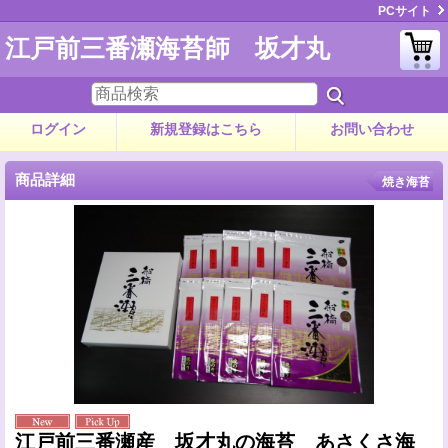
PCサイト
江戸前三番瀬海苔師 坂才丸
ログイン
新規登録はこちら
お問い合わせ
商品詳細
焼き海苔
江戸前三番瀬産 坂才丸の海苔 あさくさ海