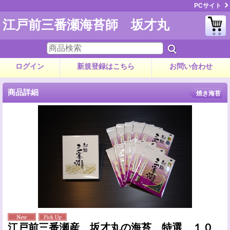
PCサイト
江戸前三番瀬海苔師 坂才丸
ログイン
新規登録はこちら
お問い合わせ
商品詳細
焼き海苔
江戸前三番瀬産 坂才丸の海苔 特選 １０