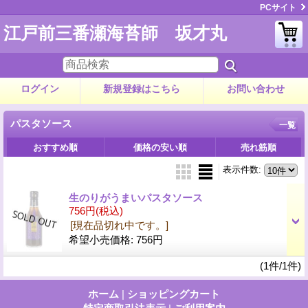
PCサイト
江戸前三番瀬海苔師 坂才丸
ログイン
新規登録はこちら
お問い合わせ
パスタソース
一覧
おすすめ順
価格の安い順
売れ筋順
表示件数
:
生のりがうまいパスタソース
756円
(税込)
[現在品切れ中です。]
希望小売価格
:
756円
(1件/1件)
ホーム
|
ショッピングカート