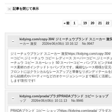
記事を閉じて表示
«
前
1
...
19
20
21
22
kidying.com/copy-304/ ジミーチュウブランド スニーカー 激
ーカー 激安
2026
06
06
10:16:12
No.9947
年
月
日
ジミーチュウブランド スニーカー 激安https://kidying.com/co
ーコピー,ジミーチュウ コピー レディース スーパーコピー,ジミーチュウ コピー コピ
ーチュウ コピー スカーレット 50 スーパーコピー パンプス ピンクkid26iGnSjq
ース素材のポインテッドトゥパンプスです。繊細なレース模様が足元
フロントにはクラシカルなレースアップと華奢なリボンディテールを
から結婚式やパーティーなどのオケージョンシーンまで幅広く活躍します。 https
します!割引です!
kidying.com/prada/プラダPRADAブランド コピー ショップ
ップ
2026
06
06
10:11:13
No.9946
年
月
日
PRADAブランド コピー ショップhttps://kidying.com/prad