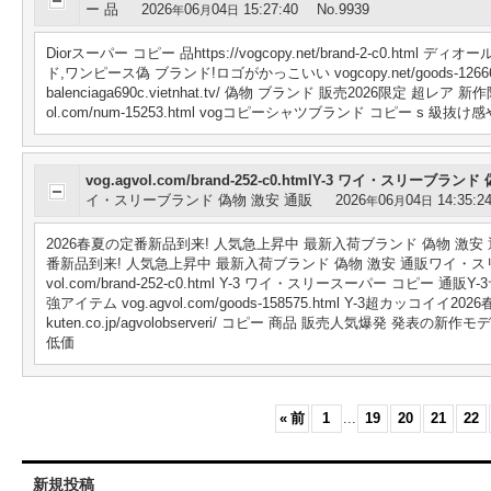
ー 品
2026
06
04
15:27:40
No.9939
年
月
日
Diorスーパー コピー 品https://vogcopy.net/brand-2-c0.h
ド,ワンピース偽 ブランド!ロゴがかっこいい vogcopy.net/goods-126
balenciaga690c.vietnhat.tv/ 偽物 ブランド 販売2026限定 超レ
ol.com/num-15253.html vogコピーシャツブランド コピー 
vog.agvol.com/brand-252-c0.htmlY-3 ワイ・スリーブラン
イ・スリーブランド 偽物 激安 通販
2026
06
04
14:35:2
年
月
日
2026春夏の定番新品到来! 人気急上昇中 最新入荷ブランド 偽物 激安 通販ワイ・スリ
番新品到来! 人気急上昇中 最新入荷ブランド 偽物 激安 通販ワイ・スリースニー
vol.com/brand-252-c0.html Y-3 ワイ・スリースーパー コ
強アイテム vog.agvol.com/goods-158575.html Y-3超カッコイイ
kuten.co.jp/agvolobserveri/ コピー 商品 販売人気爆
低価
«
前
1
...
19
20
21
22
新規投稿