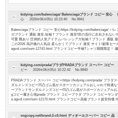
kidying.com/balenciaga/ Balenciagaブランド コピー 安心
心
2026
06
05
10:23:40
No.9941
年
月
日
Balenciagaブランド コピー 安心https://kidying.com/bal
ガブランド 通販 激安,短袖Ｔブランド 激安!世の流行に左右されないデザイン S M L
可愛 難あり 圧倒的人気アイテムバレンシアガ短袖Ｔブランド 通販 激安. http://m
この2026 高評価の人気品 柔らかくてブランド 激安 サイト!顧客セール大特
agvol.com/num-12743.html ブランドコピー半袖Tシャツ期限限
kidying.com/prada/プラダPRADAブランド スーパー コピー
ピー
2026
06
05
10:22:42
No.9940
年
月
日
PRADAブランド スーパー コピーhttps://kidying.com/prad
ダルメンズコピー凹凸ゴム底がスポーツカジュアルおしゃれで快適な一足 kidying
ーブランドサンダルメンズコピー凹凸ゴム底がスポーツカジュアルおしゃれで快適な一足kidying
gコピー履き心地prada ブランド コピープラダ ブランド コピーサンダ
a.agvol.com/num-12170.html ブランドコピー高級ブランド超安
vogcopy.net/brand-2-c0.html ディオールスーパー コピー 品