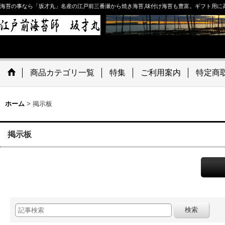
海苔の事なら「坂才丸」名産の江戸前三番瀬から焼き海苔,味付け海苔も豊富。ギフト用に
商品カテゴリ一覧
特集
ご利用案内
特定商
ホーム
>
掲示板
掲示板