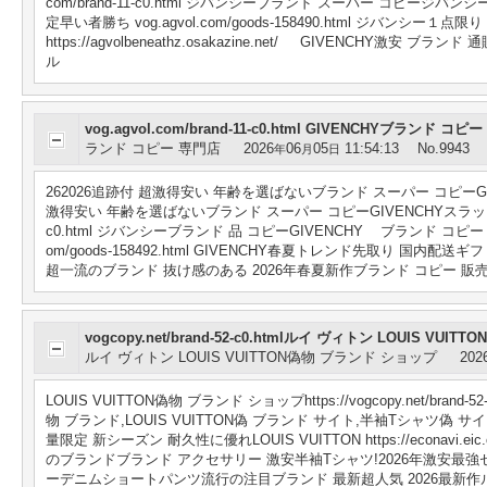
com/brand-11-c0.html ジバンシーブランド スーパー コピー
定早い者勝ち vog.agvol.com/goods-158490.html ジバ
https://agvolbeneathz.osakazine.net/ GIVENC
ル
vog.agvol.com/brand-11-c0.html GIVENCHYブランド コピ
ランド コピー 専門店
2026
06
05
11:54:13
No.9943
年
月
日
262026追跡付 超激得安い 年齢を選ばないブランド スーパー コピーGIVENCHYスラッ
激得安い 年齢を選ばないブランド スーパー コピーGIVENCHYスラックス. vogコ
c0.html ジバンシーブランド 品 コピーGIVENCHY ブランド コピー 
om/goods-158492.html GIVENCHY春夏トレンド先取り 国内配送ギフトにも 
超一流のブランド 抜け感のある 2026年春夏新作ブランド コピー 販売ア
vogcopy.net/brand-52-c0.htmlルイ ヴィトン LOUIS VU
ルイ ヴィトン LOUIS VUITTON偽物 ブランド ショップ
202
LOUIS VUITTON偽物 ブランド ショップhttps://vogcopy.net/br
物 ブランド,LOUIS VUITTON偽 ブランド サイト,半袖Tシャツ偽 サイト!話
量限定 新シーズン 耐久性に優れLOUIS VUITTON https://econavi.
のブランドブランド アクセサリー 激安半袖Tシャツ!2026年激安最強セール!すぐにお届
ーデニムショートパンツ流行の注目ブランド 最新超人気 2026最新作