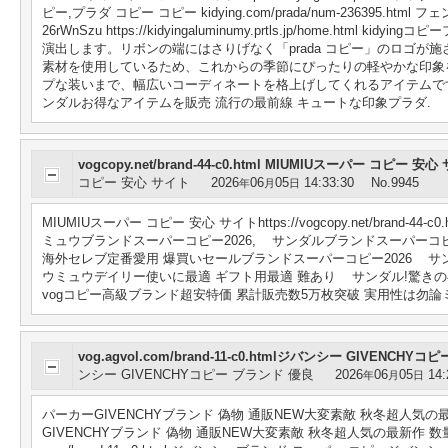
ピー,プラダ コピー コピー kidying.com/prada/num-236395
26rWnSzu https://kidyingaluminumy.prtls.jp/ho
演出します。リボンの端にはさりげなく「prada コピー」のロゴ
素材を使用しているため、これからの季節にぴったりの軽やかな印象
プな装いまで、幅広いコーディネートを格上げしてくれるアイテムです。 https:/
ンダルお得なアイテムを販売 流行の最前線 キュートな印象プラダ.
vogcopy.net/brand-44-c0.html MIUMIUスーパー コピー 安
コピー 安心 サイト
2026
06
05
14:33:30
No.9945
年
月
日
MIUMIUスーパー コピー 安心 サイトhttps://vogcopy.net/br
ミュウブランドスーパーコピー2026, サンダルブランドスーパーコピー2026!2
海外セレブ定番愛用 爆買いセールブランドスーパーコピー2026 サンダルミュウミュウ
ウミュウデイリー使いに最適 ギフト用最適 難あり サンダル!驚きの再入荷!海外完売続
vogコピー高級ブランド超安特価 累計販売数5万枚突破 実用性は勿論
vog.agvol.com/brand-11-c0.htmlジバンシー GIVENCHY
ンシー GIVENCHYコピー ブランド 優良
2026
06
05
14:
年
月
日
パーカーGIVENCHYブランド 偽物 通販NEW大変素敵 秋冬超人気の最新作 数量限定
GIVENCHYブランド 偽物 通販NEW大変素敵 秋冬超人気の最新作 数量限定版