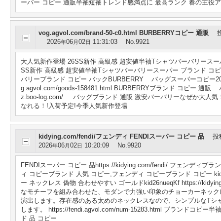
ーパー コピー 通販半袖短袖トレンド感満点に 最高ランク 春の主役
vog.agvol.com/brand-50-c0.html BURBERRYコピー 通販
2026
06
02
11:31:03
No.9921
年
月
日
大人気新作登場 26SS新作 高級感 超安値半袖Tシャツバーバリースーパー ブランド コピ
SS新作 高級感 超安値半袖Tシャツバーバリースーパー ブランド コピー vogコピー B
バリーブランド コピー バックBURBERRY バッグスーパーコピー202
g.agvol.com/goods-158481.html BURBERRYブランド コピー 
z.boo-log.com/ バッグブランド 通販 激安バーバリーなぜか大人
なれる！!入荷予定!今季人気新作登場
kidying.com/fendi/フェンディ FENDIスーパー コピー 品
投
2026
06
02
10:20:09
No.9920
年
月
日
FENDIスーパー コピー 品https://kidying.com/fendi/ 
ィ コピーブランド 人気 コピー,フェンディ コピーブランド コピー kidying
ー ネックレス 偽物 合わせやすい ゴールドkid26nueqKf https://kidyin
なモチーフを組み合わせた、モダンで力強い印象のチョーカーネック
演出します。存在感のある太めのネックレスなので、シンプルなTシ
します。 https://fendi.agvol.com/num-15283.html
ド 品 コピー