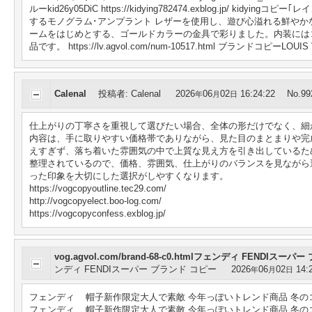
ルーkid26y05DiC https://kidying782474.exblog.jp
するモノグラム･アンプラント レザーを使用し、遊び心溢れる鮮やか
ームをはじめとする、ゴールドカラーの金具で彩りました。内装には
品です。 https://lv.agvol.com/num-10517.html ブラン
Calenal
投稿者
:
Calenal
2026
06
02
16:24:22
No.99
年
月
日
仕上がりの丁寧さを重視して選びたい場合、全体の形だけでなく、細
内容は、手に取りやすい価格帯でありながら、見た目のまとまりや完
えすぎず、落ち着いた雰囲気の中で上質な見え方を引き出しているた
整理されているので、価格、雰囲気、仕上がりのバランスを見ながら
った印象を大切にした選択がしやすくなります。
https://vogcopyoutline.tec29.com/
http://vogcopyelect.boo-log.com/
https://vogcopyconfess.exblog.jp/
vog.agvol.com/brand-68-c0.htmlフェンディ FENDIスー
ンディ FENDIスーパー ブランド コピー
2026
06
02
14:2
年
月
日
フェンディ 帽子新作限定大人で素敵 今年っぽいトレンド商品 冬のコーデを品よく華や
フェンディ 帽子新作限定大人で素敵 今年っぽいトレンド商品 冬のコー