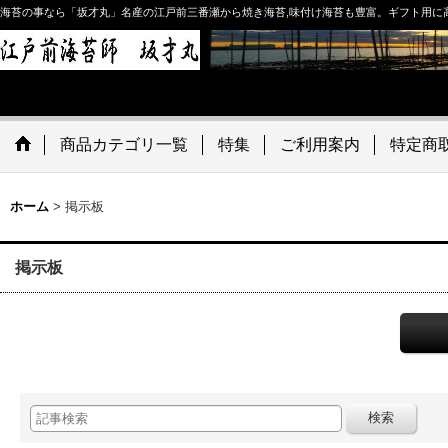
海苔の事なら「坂才丸」名産の江戸前三番瀬から焼き海苔,味付け海苔も豊富。ギフト用に
商品カテゴリ一覧
特集
ご利用案内
特定商
ホーム
>
掲示板
掲示板