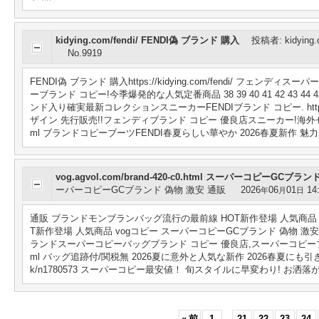
kidying.com/fendi/ FENDI偽 ブランド 購入
投稿者
:
kidyin
No.9919
FENDI偽 ブランド 購入https://kidying.com/fendi/ フェ
ーブランド コピー!今季爆発的な人気定番商品 38 39 40 41 42 43 44 45 4
ンド入り確実最新コレクションスニーカーFENDIブランド コピー. https://a
ザイン 先行販売!!フェンディブランド コピー 優良店スニーカー!海外セレブ愛用!全国
ml ブランドコピーブーツFENDI春夏らしい華やか 2026春夏新作 魅
vog.agvol.com/brand-420-c0.html スーパーコピーGCブラ
ーパーコピーGCブランド 偽物 激安 通販
2026
06
01
14:
年
月
日
通販 ブランドモンブランバッグ流行の最前線 HOT新作登場 人気商品 https:
T新作登場 人気商品 vogコピー スーパーコピーGCブランド 偽物 激安 通販http
ランドスーパーコピーバッグブランド コピー 優良店,スーパーコピーブランド 着払
ml バッグ追跡付/関税無 2026夏に意外と人気な新作 2026春夏にも引き続き大活
k/n1780573 スーパーコピー最安値！ 旬スタイルに早変わり! お
«
前
1
...
21
22
23
24