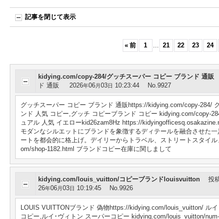
記事を閉じて表示
«
前
1
...
21
22
23
24
kidying.com/copy-284/グッチスーパー コピー ブランド 通販
ド 通販
2026
06
03
10:23:44
No.9927
年
月
日
グッチスーパー コピー ブランド 通販https://kidying.com/co
ンド 人気 コピー,グッチ コピーブランド コピー kidying.com/copy-
ュアル 人気 イエローkid26zam8Hz https://kidyingofficesq
モダンなシルエットにブランドを象徴するディテールを融合させた一
ートを都会的に格上げ。デイリーからトラベル、ストリートスタイルまで幅広
om/shop-1182.html ブランドコピー在庫に関しまして
kidying.com/louis_vuitton/コピーブランドlouisvuitton
投
26
06
03
10:19:45
No.9926
年
月
日
LOUIS VUITTONブランド 偽物https://kidying.com/louis
コピー,ルイ･ヴィトン スーパーコピー kidying.com/louis_vuitton