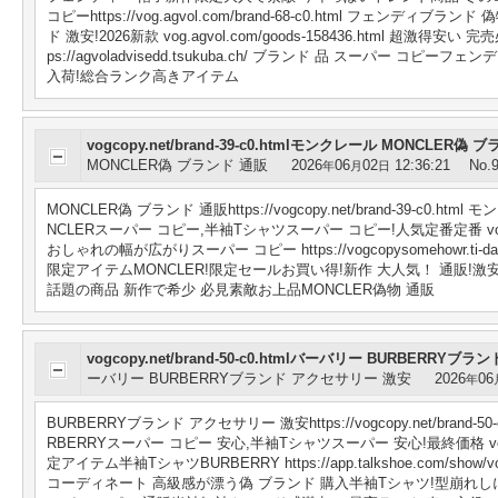
コピーhttps://vog.agvol.com/brand-68-c0.html フェ
ド 激安!2026新款 vog.agvol.com/goods-158436.html 
ps://agvoladvisedd.tsukuba.ch/ ブランド 品 スーパ
入荷!総合ランク高きアイテム
vogcopy.net/brand-39-c0.htmlモンクレール MONCLER偽
MONCLER偽 ブランド 通販
2026
06
02
12:36:21
No.
年
月
日
MONCLER偽 ブランド 通販https://vogcopy.net/brand-39
NCLERスーパー コピー,半袖Tシャツスーパー コピー!人気定番定番 vogcopy
おしゃれの幅が広がりスーパー コピー https://vogcopysomehowr
限定アイテムMONCLER!限定セールお買い得!新作 大人気！ 通販!激安大特価2026 
話題の商品 新作で希少 必見素敵お上品MONCLER偽物 通販
vogcopy.net/brand-50-c0.htmlバーバリー BURBERRY
ーバリー BURBERRYブランド アクセサリー 激安
2026
06
年
BURBERRYブランド アクセサリー 激安https://vogcopy.net/bra
RBERRYスーパー コピー 安心,半袖Tシャツスーパー 安心!最終価格 vogco
定アイテム半袖TシャツBURBERRY https://app.talkshoe.com/show/v
コーディネート 高級感が漂う偽 ブランド 購入半袖Tシャツ!型崩れしにくい!限定SALE!