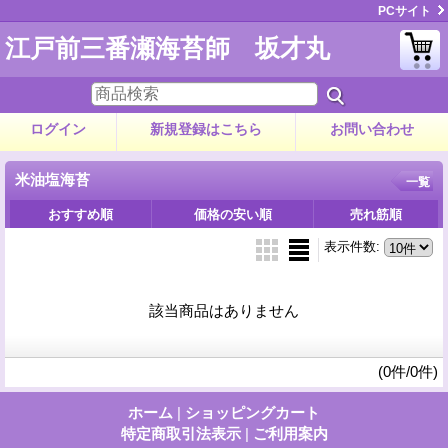
PCサイト
江戸前三番瀬海苔師 坂才丸
ログイン
新規登録はこちら
お問い合わせ
米油塩海苔
一覧
おすすめ順
価格の安い順
売れ筋順
表示件数
:
該当商品はありません
(0件/0件)
ホーム
|
ショッピングカート
特定商取引法表示
|
ご利用案内