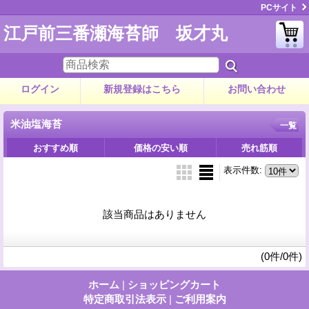
PCサイト
江戸前三番瀬海苔師 坂才丸
ログイン
新規登録はこちら
お問い合わせ
米油塩海苔
一覧
おすすめ順
価格の安い順
売れ筋順
表示件数
:
該当商品はありません
(0件/0件)
ホーム
|
ショッピングカート
特定商取引法表示
|
ご利用案内