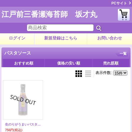
PCサイト
江戸前三番瀬海苔師 坂才丸
ログイン
新規登録はこちら
お問い合わせ
パスタソース
一覧
おすすめ順
価格の安い順
売れ筋順
表示件数
:
生のりがうまいパスタソース
756円
(税込)