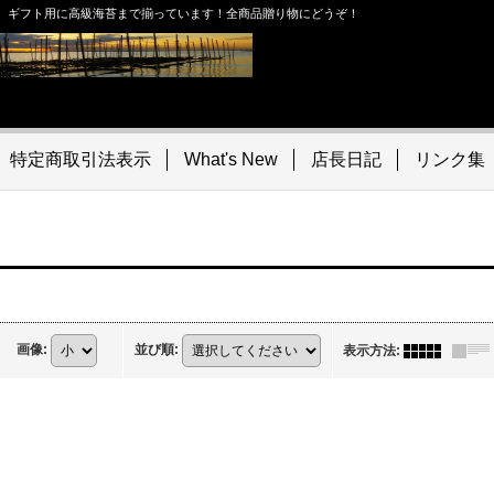
。ギフト用に高級海苔まで揃っています！全商品贈り物にどうぞ！
特定商取引法表示
What's New
店長日記
リンク集
画像
:
並び順
:
表示方法
: