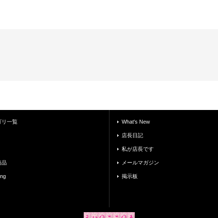
ゴリ一覧
What's New
店長日記
私が店長です
商品
メールマガジン
ing
掲示板