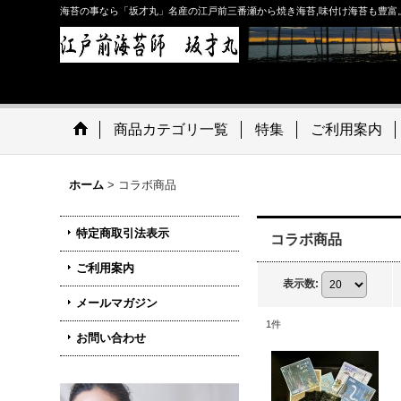
海苔の事なら「坂才丸」名産の江戸前三番瀬から焼き海苔,味付け海苔も豊富
商品カテゴリ一覧
特集
ご利用案内
ホーム
>
コラボ商品
特定商取引法表示
コラボ商品
ご利用案内
表示数
:
メールマガジン
1
件
お問い合わせ