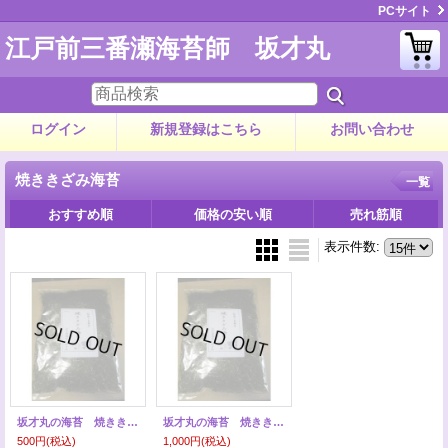
PCサイト
江戸前三番瀬海苔師 坂才丸
ログイン
新規登録はこちら
お問い合わせ
焼ききざみ海苔
一覧
おすすめ順
価格の安い順
売れ筋順
表示件数
:
坂才丸の海苔 焼ききざみ海苔 ５０グラム入り
坂才丸の海苔 焼ききざみ海苔 １００グラム入り
500円
(税込)
1,000円
(税込)