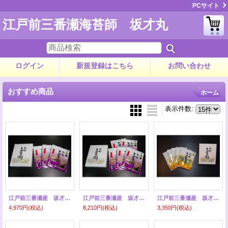
PCサイト
江戸前三番瀬海苔師 坂才丸
ログイン
新規登録はこちら
お問い合わせ
おすすめ商品
ホーム
表示件数
:
江戸前三番瀬産 坂才丸の海苔 あさくさ海苔 ３帖
江戸前三番瀬産 坂才丸の海苔 あさくさ海苔 ５帖
江戸前三番瀬産 坂才丸の海苔 上選 ５帖
4,970円
(税込)
8,210円
(税込)
3,350円
(税込)