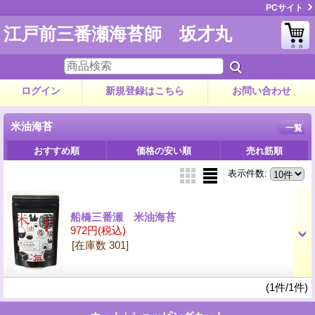
PCサイト
江戸前三番瀬海苔師 坂才丸
ログイン
新規登録はこちら
お問い合わせ
米油海苔
一覧
おすすめ順
価格の安い順
売れ筋順
表示件数
:
船橋三番瀬 米油海苔
972円
(税込)
[在庫数 301]
(1件/1件)