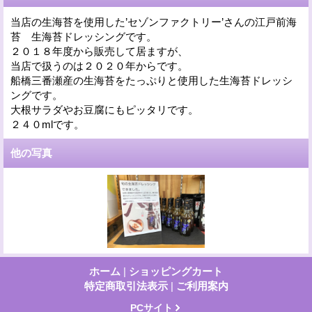
当店の生海苔を使用した’セゾンファクトリー’さんの江戸前海
苔 生海苔ドレッシングです。
２０１８年度から販売して居ますが、
当店で扱うのは２０２０年からです。
船橋三番瀬産の生海苔をたっぷりと使用した生海苔ドレッシ
ングです。
大根サラダやお豆腐にもピッタリです。
２４０mlです。
他の写真
ホーム
|
ショッピングカート
特定商取引法表示
|
ご利用案内
PCサイト