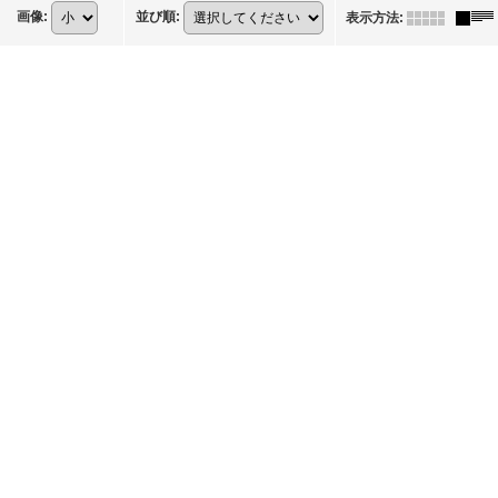
画像
:
並び順
:
表示方法
: