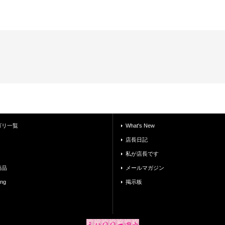
ゴリ一覧
What's New
店長日記
私が店長です
商品
メールマガジン
ing
掲示板