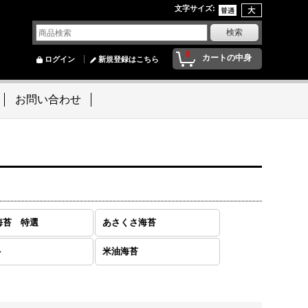
文字サイズ
:
0
カートの中身
ログイン
新規登録はこちら
お問い合わせ
海苔 特選
あさくさ海苔
ト
米油海苔