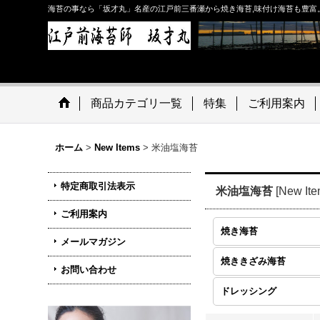
海苔の事なら「坂才丸」名産の江戸前三番瀬から焼き海苔,味付け海苔も豊富
商品カテゴリ一覧
特集
ご利用案内
ホーム
>
New Items
>
米油塩海苔
特定商取引法表示
米油塩海苔
[
New It
ご利用案内
焼き海苔
メールマガジン
焼ききざみ海苔
お問い合わせ
ドレッシング