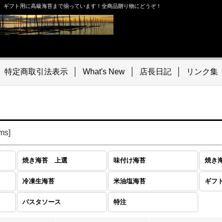
。ギフト用に高級海苔まで揃っています！全商品贈り物にどうぞ！
特定商取引法表示
What's New
店長日記
リンク集
ems
]
焼き海苔 上選
味付け海苔
焼き
冷凍生海苔
米油塩海苔
ギフ
パスタソース
特注