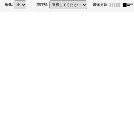
画像
:
並び順
:
表示方法
: