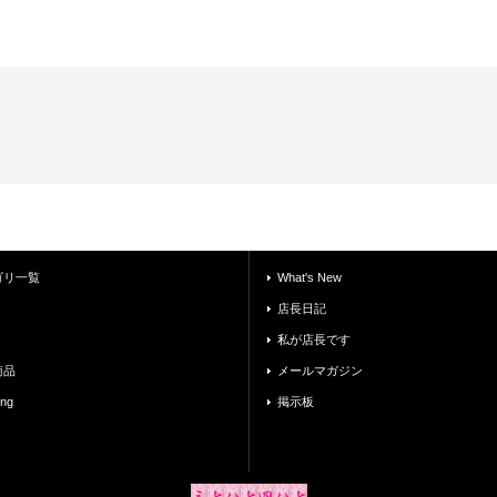
ゴリ一覧
What's New
店長日記
私が店長です
商品
メールマガジン
ing
掲示板