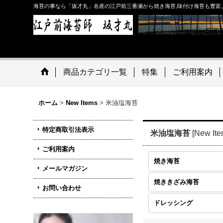
海苔の事なら「坂才丸」名産の江戸前三番瀬から焼き海苔,味付け海苔も豊富
商品カテゴリ一覧
特集
ご利用案内
ホーム
>
New Items
>
米油塩海苔
特定商取引法表示
米油塩海苔
[
New It
ご利用案内
焼き海苔
メールマガジン
焼ききざみ海苔
お問い合わせ
ドレッシング