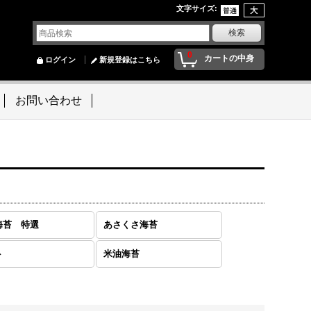
文字サイズ
:
0
カートの中身
ログイン
新規登録はこちら
お問い合わせ
海苔 特選
あさくさ海苔
ト
米油海苔