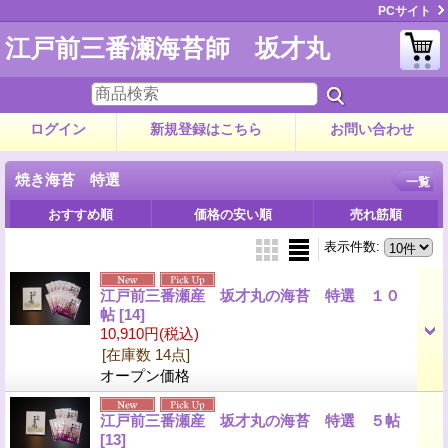
PCサイト
江戸前三番瀬海苔師 坂才丸
ログイン
新規登録はこちら
お問い合わせ
焼き海苔 特選
一覧
おすすめ順
価格の安い順
売れ筋順
表示件数
:
江戸前三番瀬産 坂才丸の海苔 特選 １０
帖
[14]
10,910円
(税込)
[在庫数 14点]
オープン価格
江戸前三番瀬産 坂才丸の海苔 特選 ５帖
[13]