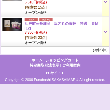
5,510円
(税込)
[在庫数 15点]
オープン価格
江戸前三番瀬産 坂才丸の海苔 特選 ３帖
[12]
3,350円
(税込)
[在庫数 23点]
オープン価格
(3件/3件)
ホーム
|
ショッピングカート
特定商取引法表示
|
ご利用案内
PCサイト
Copyright © 2006 Funabashi SAKASAIMARU.All right reseted.