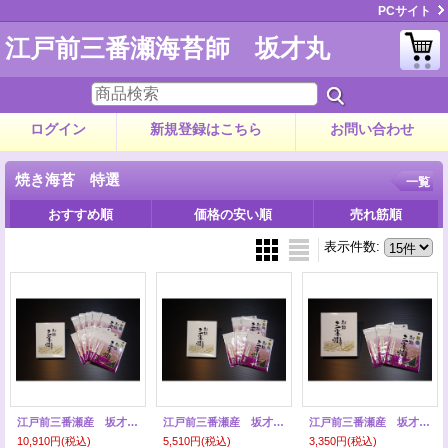
PCサイト
江戸前三番瀬海苔師 坂才丸
ログイン
新規登録はこちら
お問い合わせ
焼き海苔 特選
一覧
おすすめ順
価格の安い順
売れ筋順
表示件数
:
江戸前三番瀬産 坂才丸の海苔 特選 １０帖
江戸前三番瀬産 坂才丸の海苔 特選 ５帖
江戸前三番瀬産 坂才丸の海苔 特選 ３帖
10,910円
(税込)
5,510円
(税込)
3,350円
(税込)