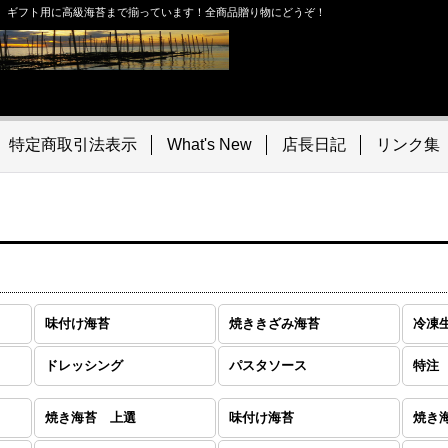
。ギフト用に高級海苔まで揃っています！全商品贈り物にどうぞ！
特定商取引法表示
What's New
店長日記
リンク集
味付け海苔
焼ききざみ海苔
冷凍
ドレッシング
パスタソース
特注
焼き海苔 上選
味付け海苔
焼き