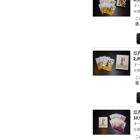
オ
在庫
こ
選
江
2,
オ
在庫
こ
選
江
10
オ
在庫
こ