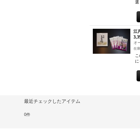
選
江
3,
オ
在庫
こ
に
最近チェックしたアイテム
0件