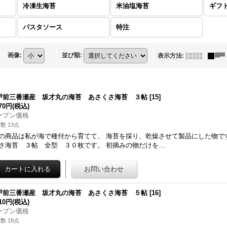
冷凍生海苔
米油塩海苔
ギフ
パスタソース
特注
画像
:
並び順
:
表示方法
:
戸前三番瀬産 坂才丸の海苔 あさくさ海苔 ３帖
[
15
]
970円
(税込)
ープン価格
数 13点
の商品は私が海で種付から育てて、 海苔を採り、乾燥させて製品にした物で
さ海苔 ３帖 全型 ３０枚です。 初摘みの物だけを…
戸前三番瀬産 坂才丸の海苔 あさくさ海苔 ５帖
[
16
]
210円
(税込)
ープン価格
数 18点