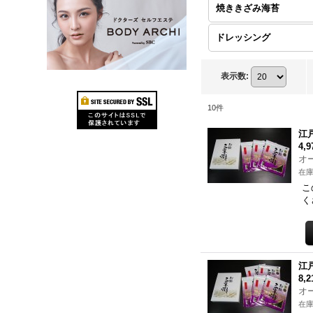
焼ききざみ海苔
ドレッシング
表示数
:
10
件
江
4,
オ
在庫
こ
く
江
8,
オ
在庫