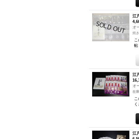
江
4,
オ
焼
こ
帖
江
16
オ
在庫
こ
く
江
6,