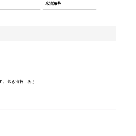
ト
米油海苔
す。 焼き海苔 あさ