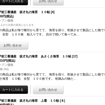
戸前三番瀬産 坂才丸の海苔 １０帖
[
4
]
600円
(税込)
ープン価格
き上がり次第の発送になります。
の商品は私が海で種付から育てて、 海苔を採り、乾燥させて製品にした物で
 全型 １００枚 箱入りです。 自分で焼いて食べてみ…
戸前三番瀬産 坂才丸の海苔 あさくさ海苔 １０帖
[
17
]
,310円
(税込)
ープン価格
数 20点
の商品は私が海で種付から育てて、 海苔を採り、乾燥させて製品にした物で
さ海苔 １０帖 全型 １００枚です。 初摘みの物だ…
戸前三番瀬産 坂才丸の海苔 上選 １０帖
[
８
]
590円
(税込)