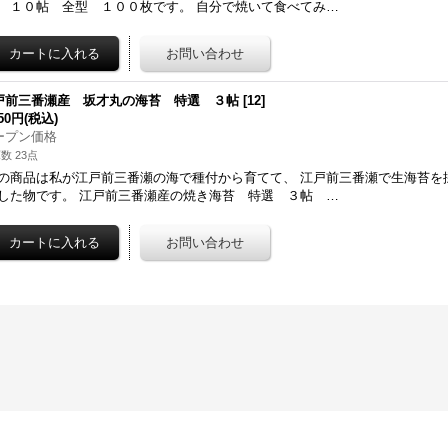
 １０帖 全型 １００枚です。 自分で焼いて食べてみ…
戸前三番瀬産 坂才丸の海苔 特選 ３帖
[
12
]
350円
(税込)
ープン価格
数 23点
の商品は私が江戸前三番瀬の海で種付から育てて、 江戸前三番瀬で生海苔を
した物です。 江戸前三番瀬産の焼き海苔 特選 ３帖 …