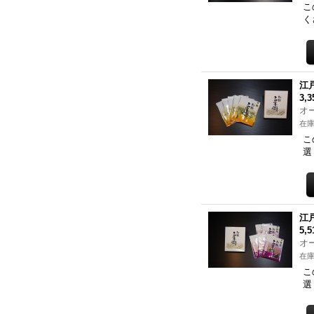
こ
く
江
3,
オ
在庫
こ
選
江
5,
オ
在庫
こ
選