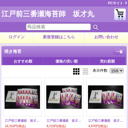
PCサイト
江戸前三番瀬海苔師 坂才丸
ログイン
新規登録はこちら
お問い合わせ
焼き海苔
一覧
おすすめ順
価格の安い順
売れ筋順
表示件数
:
江戸前三番瀬産 坂才丸の海苔 あさくさ海苔 １０帖
江戸前三番瀬産 坂才丸の海苔 あさくさ海苔 ５帖
江戸前三番瀬産 坂才丸の海苔 あさくさ海苔 ３帖
16,310円
(税込)
8,210円
(税込)
4,970円
(税込)